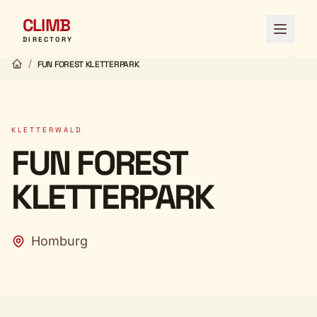
CLIMB
Menü ö
DIRECTORY
/
FUN FOREST KLETTERPARK
KLETTERWALD
FUN FOREST
KLETTERPARK
Homburg