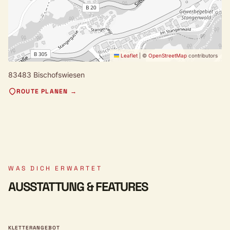
Leaflet
|
©
OpenStreetMap
contributors
83483 Bischofswiesen
ROUTE PLANEN →
WAS DICH ERWARTET
AUSSTATTUNG & FEATURES
KLETTERANGEBOT