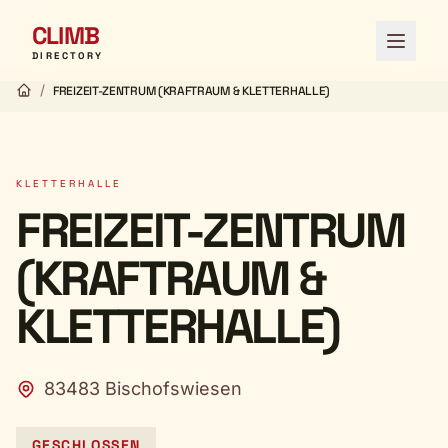
CLIMB
Menü ö
DIRECTORY
/
FREIZEIT-ZENTRUM (KRAFTRAUM & KLETTERHALLE)
KLETTERHALLE
FREIZEIT-ZENTRUM
(KRAFTRAUM &
KLETTERHALLE)
83483 Bischofswiesen
GESCHLOSSEN