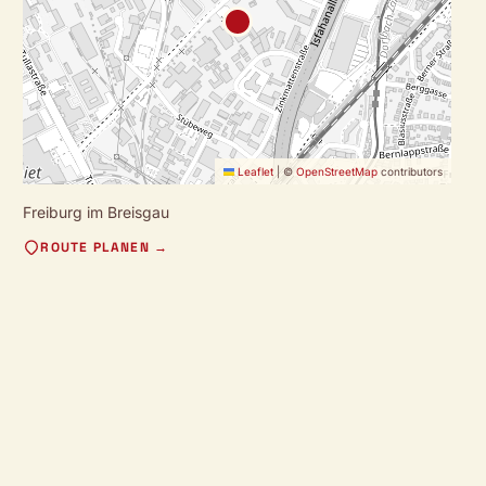
Leaflet
|
©
OpenStreetMap
contributors
Freiburg im Breisgau
ROUTE PLANEN →