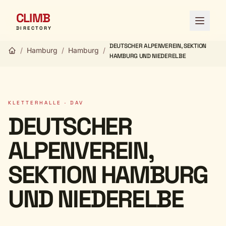
CLIMB
Menü ö
DIRECTORY
DEUTSCHER ALPENVEREIN, SEKTION
/
Hamburg
/
Hamburg
/
HAMBURG UND NIEDERELBE
KLETTERHALLE · DAV
DEUTSCHER
ALPENVEREIN,
SEKTION HAMBURG
UND NIEDERELBE