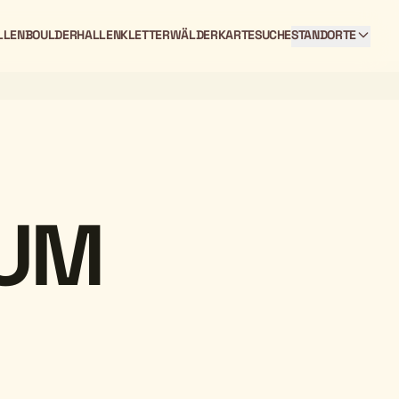
LLEN
BOULDERHALLEN
KLETTERWÄLDER
KARTE
SUCHE
STANDORTE
RUM