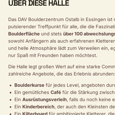
ÜBER DIESE HALLE
Das DAV Boulderzentrum Ostalb in Essingen ist me
pulsierender Treffpunkt für alle, die die Faszina
Boulderfläche
und stets
über 100 abwechslung
sowohl Anfängern als auch erfahrenen Kletterer
und helle Atmosphäre lädt zum Verweilen ein, e
nur Spaß mit Freunden haben möchtest.
Die Halle legt großen Wert auf eine starke Com
zahlreiche Angebote, die das Erlebnis abrunden
Boulderkurse
für jedes Level, angeboten du
Ein gemütliches
Café
für die Stärkung zwisc
Ein
Ausrüstungsverleih
, falls du noch keine
Ein
Kinderbereich
, der auch den Kleinsten d
Ein
Kilterboard
für ambitionierte Kletterer, d