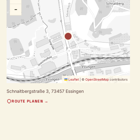
−
Leaflet
|
©
OpenStreetMap
contributors
Schnaitbergstraße 3,
73457 Essingen
ROUTE PLANEN →