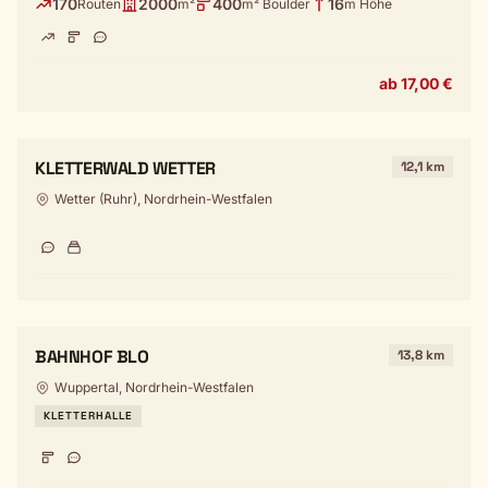
170
2000
400
16
Routen
m²
m² Boulder
m Höhe
ab 17,00 €
KLETTERWALD WETTER
12,1 km
Wetter (Ruhr), Nordrhein-Westfalen
BAHNHOF BLO
13,8 km
Wuppertal, Nordrhein-Westfalen
KLETTERHALLE