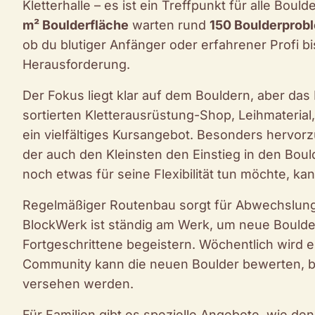
Kletterhalle – es ist ein Treffpunkt für alle Bou
m² Boulderfläche
warten rund
150 Boulderprob
ob du blutiger Anfänger oder erfahrener Profi bi
Herausforderung.
Der Fokus liegt klar auf dem Bouldern, aber das
sortierten Kletterausrüstung-Shop, Leihmaterial
ein vielfältiges Kursangebot. Besonders hervorzu
der auch den Kleinsten den Einstieg in den Bou
noch etwas für seine Flexibilität tun möchte, k
Regelmäßiger Routenbau sorgt für Abwechslun
BlockWerk ist ständig am Werk, um neue Boulder
Fortgeschrittene begeistern. Wöchentlich wird e
Community kann die neuen Boulder bewerten, b
versehen werden.
Für Familien gibt es spezielle Angebote, wie d