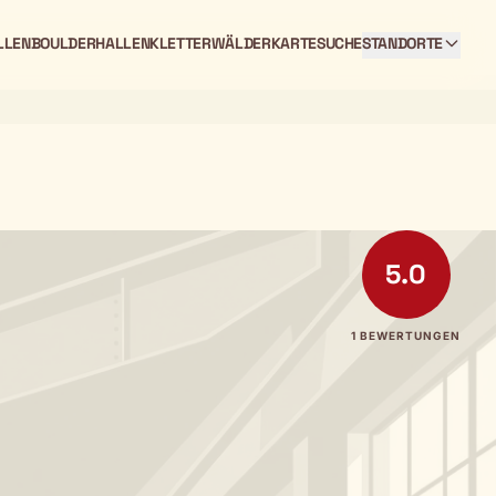
LLEN
BOULDERHALLEN
KLETTERWÄLDER
KARTE
SUCHE
STANDORTE
5.0
1 BEWERTUNGEN