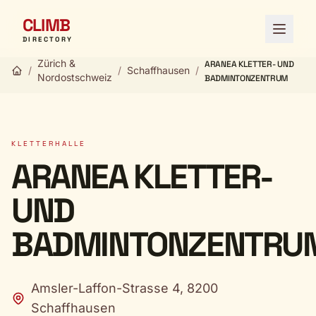
CLIMB
Menü ö
DIRECTORY
Zürich &
ARANEA KLETTER- UND
/
/
Schaffhausen
/
Nordostschweiz
BADMINTONZENTRUM
KLETTERHALLE
ARANEA KLETTER-
UND
BADMINTONZENTRU
Amsler-Laffon-Strasse 4, 8200
Schaffhausen