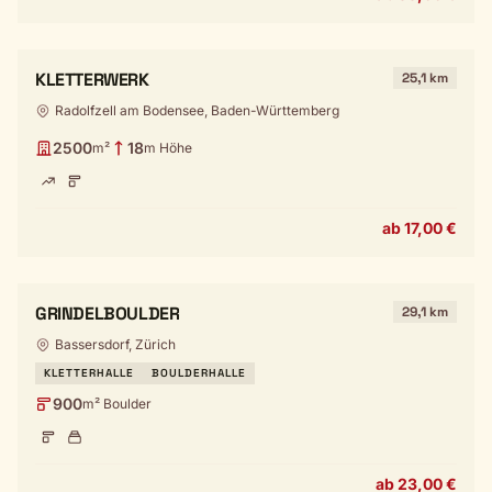
KLETTERWERK
25,1 km
Radolfzell am Bodensee, Baden-Württemberg
2500
18
m²
m Höhe
ab 17,00 €
GRINDELBOULDER
29,1 km
Bassersdorf, Zürich
KLETTERHALLE
BOULDERHALLE
900
m² Boulder
ab 23,00 €