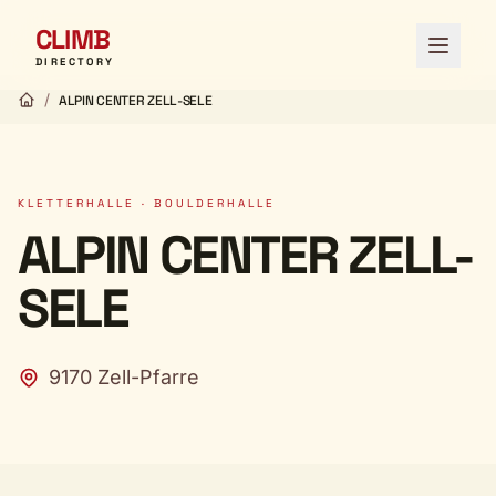
CLIMB
Menü ö
DIRECTORY
/
ALPIN CENTER ZELL-SELE
KLETTERHALLE · BOULDERHALLE
ALPIN CENTER ZELL-
SELE
9170 Zell-Pfarre