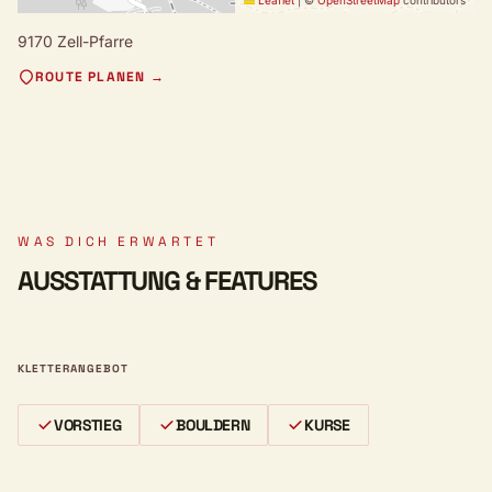
Leaflet
|
©
OpenStreetMap
contributors
9170 Zell-Pfarre
ROUTE PLANEN →
WAS DICH ERWARTET
AUSSTATTUNG & FEATURES
KLETTERANGEBOT
VORSTIEG
BOULDERN
KURSE