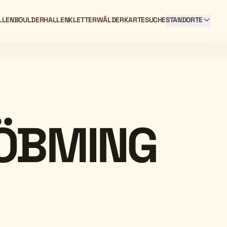
LLEN
BOULDERHALLEN
KLETTERWÄLDER
KARTE
SUCHE
STANDORTE
ÖBMING