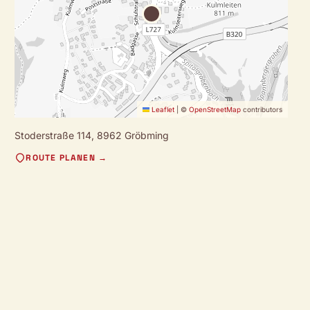
Leaflet
|
©
OpenStreetMap
contributors
Stoderstraße 114,
8962 Gröbming
ROUTE PLANEN →