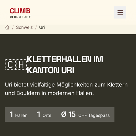
CLIMB
Menü ö
DIRECTORY
/
Schweiz
/
Uri
KLETTERHALLEN IM
🇨🇭
KANTON URI
Uri bietet vielfältige Möglichkeiten zum Klettern
und Bouldern in modernen Hallen.
1
1
Ø 15
Hallen
Orte
CHF Tagespass