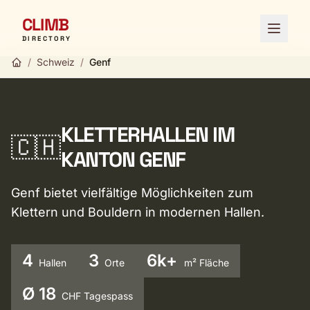
CLIMB
Menü ö
DIRECTORY
/
Schweiz
/
Genf
KLETTERHALLEN IM
🇨🇭
KANTON GENF
Genf bietet vielfältige Möglichkeiten zum
Klettern und Bouldern in modernen Hallen.
4
3
6k+
Hallen
Orte
m² Fläche
Ø 18
CHF Tagespass