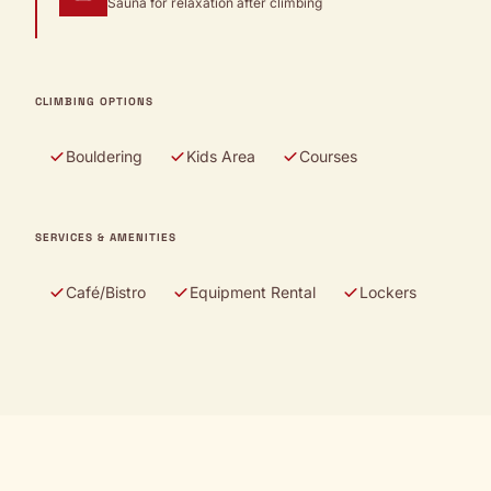
Sauna for relaxation after climbing
CLIMBING OPTIONS
Bouldering
Kids Area
Courses
SERVICES & AMENITIES
Café/Bistro
Equipment Rental
Lockers