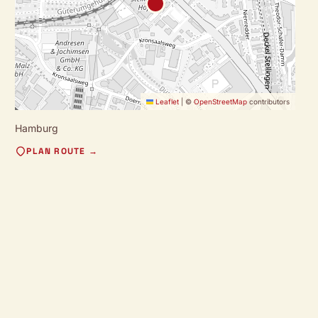
Leaflet
|
©
OpenStreetMap
contributors
Hamburg
PLAN ROUTE →