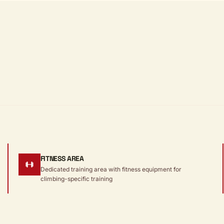
FITNESS AREA
Dedicated training area with fitness equipment for
climbing-specific training