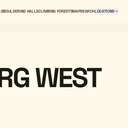
LS
BOULDERING HALLS
CLIMBING FORESTS
MAP
SEARCH
LOCATIONS
RG WEST