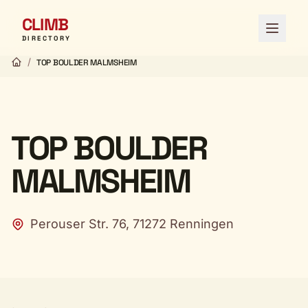
CLIMB
Open 
DIRECTORY
/
TOP BOULDER MALMSHEIM
TOP BOULDER
MALMSHEIM
Perouser Str. 76, 71272 Renningen