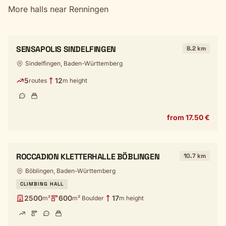
More halls near Renningen
SENSAPOLIS SINDELFINGEN
8.2 km
Sindelfingen, Baden-Württemberg
5
12
routes
m height
from 17.50 €
ROCCADION KLETTERHALLE BÖBLINGEN
10.7 km
Böblingen, Baden-Württemberg
CLIMBING HALL
2500
600
17
m²
m² Boulder
m height