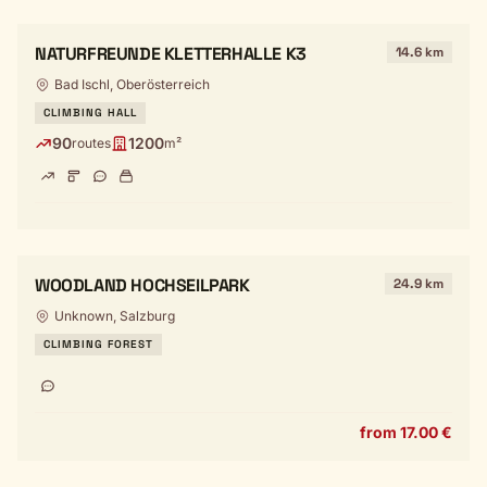
NATURFREUNDE KLETTERHALLE K3
14.6 km
Bad Ischl, Oberösterreich
CLIMBING HALL
90
1200
routes
m²
WOODLAND HOCHSEILPARK
24.9 km
Unknown, Salzburg
CLIMBING FOREST
from 17.00 €