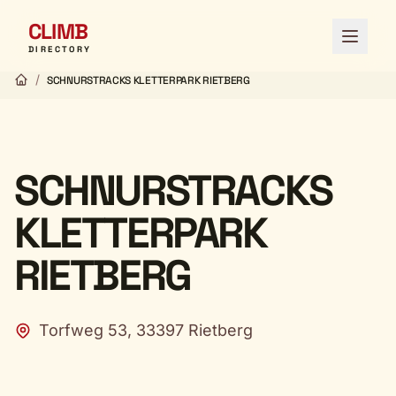
CLIMB
Open 
DIRECTORY
/
SCHNURSTRACKS KLETTERPARK RIETBERG
SCHNURSTRACKS
KLETTERPARK
RIETBERG
Torfweg 53, 33397 Rietberg