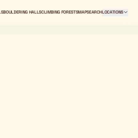
LS
BOULDERING HALLS
CLIMBING FORESTS
MAP
SEARCH
LOCATIONS