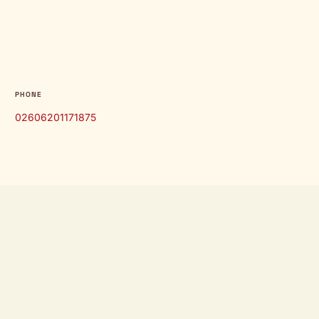
PHONE
02606201171875