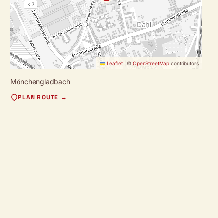
Leaflet
|
©
OpenStreetMap
contributors
Mönchengladbach
PLAN ROUTE →