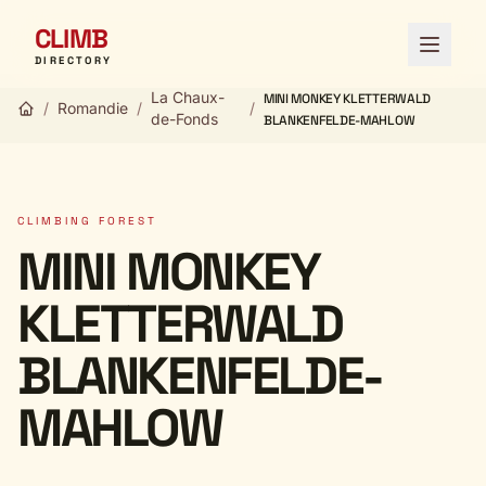
CLIMB
Open 
DIRECTORY
La Chaux-
MINI MONKEY KLETTERWALD
/
Romandie
/
/
de-Fonds
BLANKENFELDE-MAHLOW
CLIMBING FOREST
MINI MONKEY
KLETTERWALD
BLANKENFELDE-
MAHLOW