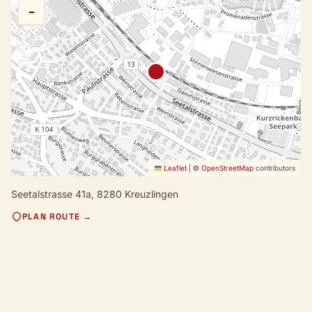
−
Leaflet
|
©
OpenStreetMap
contributors
Seetalstrasse 41a,
8280 Kreuzlingen
PLAN ROUTE →