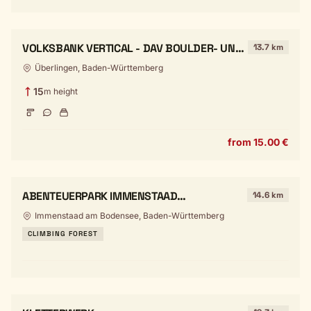
VOLKSBANK VERTICAL - DAV BOULDER- UND
13.7 km
KLETTERZENTRUM ÜBERLINGEN
Überlingen, Baden-Württemberg
15
m height
from 15.00 €
ABENTEUERPARK IMMENSTAAD
14.6 km
(HOCHSEILGARTEN)
Immenstaad am Bodensee, Baden-Württemberg
CLIMBING FOREST