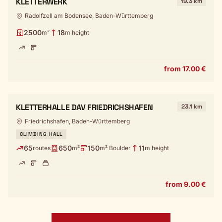
KLETTERWERK
19.3 km
Radolfzell am Bodensee, Baden-Württemberg
2500
18
m²
m height
from 17.00 €
KLETTERHALLE DAV FRIEDRICHSHAFEN
23.1 km
Friedrichshafen, Baden-Württemberg
CLIMBING HALL
65
650
150
11
routes
m²
m² Boulder
m height
from 9.00 €