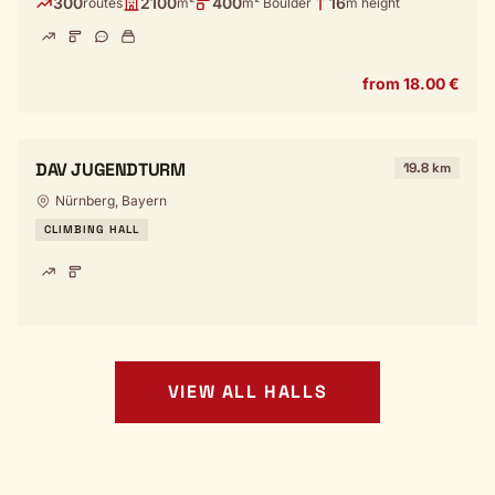
300
2100
400
16
routes
m²
m² Boulder
m height
from 18.00 €
DAV JUGENDTURM
19.8 km
Nürnberg, Bayern
CLIMBING HALL
VIEW ALL HALLS