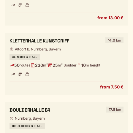
from 13.00 €
KLETTERHALLE KUNSTGRIFF
14.0 km
Altdorf b. Nürnberg, Bayern
CLIMBING HALL
50
230
25
10
routes
m²
m² Boulder
m height
from 7.50 €
BOULDERHALLE E4
17.8 km
Nürnberg, Bayern
BOULDERING HALL