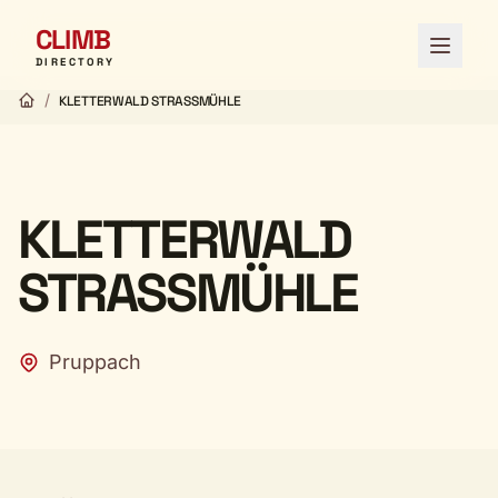
CLIMB
Open 
DIRECTORY
/
KLETTERWALD STRASSMÜHLE
KLETTERWALD
STRASSMÜHLE
Pruppach