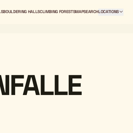
LS
BOULDERING HALLS
CLIMBING FORESTS
MAP
SEARCH
LOCATIONS
NFALLE