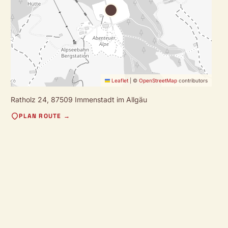
Leaflet
|
©
OpenStreetMap
contributors
Ratholz 24,
87509 Immenstadt im Allgäu
PLAN ROUTE →