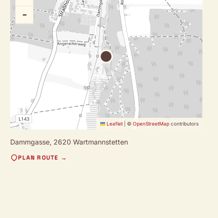
−
Leaflet
|
©
OpenStreetMap
contributors
Dammgasse,
2620 Wartmannstetten
PLAN ROUTE →