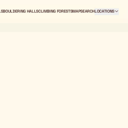
LS
BOULDERING HALLS
CLIMBING FORESTS
MAP
SEARCH
LOCATIONS