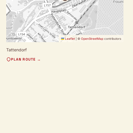
Leaflet
|
©
OpenStreetMap
contributors
Tattendorf
PLAN ROUTE →