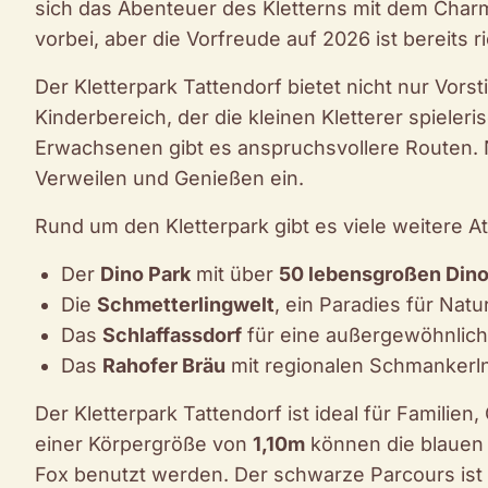
sich das Abenteuer des Kletterns mit dem Charme
vorbei, aber die Vorfreude auf 2026 ist bereits ri
Der Kletterpark Tattendorf bietet nicht nur Vors
Kinderbereich, der die kleinen Kletterer spieleri
Erwachsenen gibt es anspruchsvollere Routen. 
Verweilen und Genießen ein.
Rund um den Kletterpark gibt es viele weitere A
Der
Dino Park
mit über
50 lebensgroßen Dino
Die
Schmetterlingwelt
, ein Paradies für Natu
Das
Schlaffassdorf
für eine außergewöhnlic
Das
Rahofer Bräu
mit regionalen Schmankerl
Der Kletterpark Tattendorf ist ideal für Familie
einer Körpergröße von
1,10m
können die blauen 
Fox benutzt werden. Der schwarze Parcours ist