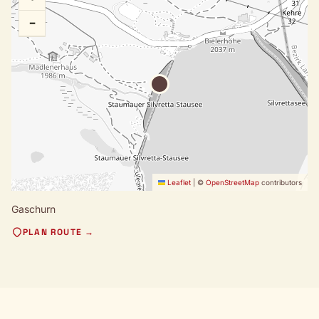
−
Leaflet
|
©
OpenStreetMap
contributors
Gaschurn
PLAN ROUTE →