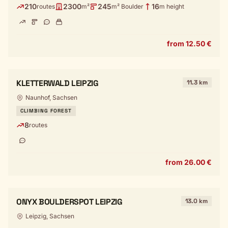
210
2300
245
16
routes
m²
m² Boulder
m height
from 12.50 €
KLETTERWALD LEIPZIG
11.3 km
Naunhof, Sachsen
CLIMBING FOREST
8
routes
from 26.00 €
ONYX BOULDERSPOT LEIPZIG
13.0 km
Leipzig, Sachsen