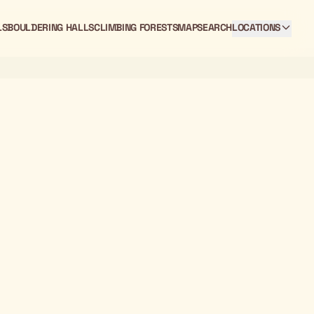
LS
BOULDERING HALLS
CLIMBING FORESTS
MAP
SEARCH
LOCATIONS