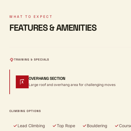
WHAT TO EXPECT
FEATURES & AMENITIES
TRAINING & SPECIALS
OVERHANG SECTION
Large roof and overhang area for challenging moves
CLIMBING OPTIONS
Lead Climbing
Top Rope
Bouldering
Cours