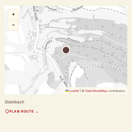
+
−
Leaflet
|
©
OpenStreetMap
contributors
Steinbach
PLAN ROUTE →