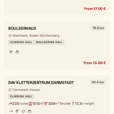
from 17.00 €
BOULDERHAUS
19.3 km
Mannheim, Baden-Württemberg
CLIMBING HALL
BOULDERING HALL
from 13.00 €
DAV KLETTERZENTRUM DARMSTADT
20.4 km
Darmstadt, Hessen
CLIMBING HALL
235
1515
300
17.3
routes
m²
m² Boulder
m height