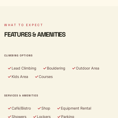
WHAT TO EXPECT
FEATURES & AMENITIES
CLIMBING OPTIONS
Lead Climbing
Bouldering
Outdoor Area
Kids Area
Courses
SERVICES & AMENITIES
Café/Bistro
Shop
Equipment Rental
Showers
Lockers
Parking