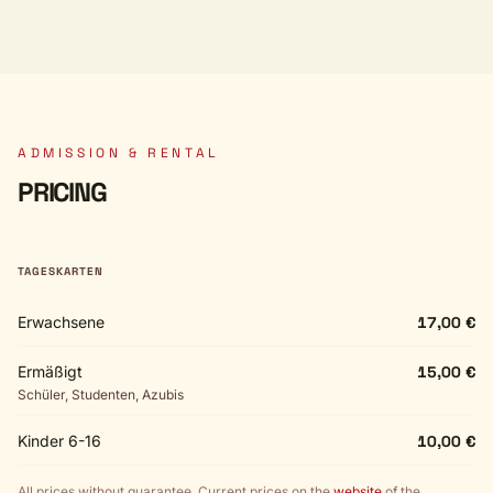
ADMISSION & RENTAL
PRICING
TAGESKARTEN
Erwachsene
17,00 €
Ermäßigt
15,00 €
Schüler, Studenten, Azubis
Kinder 6-16
10,00 €
All prices without guarantee. Current prices on the
website
of the