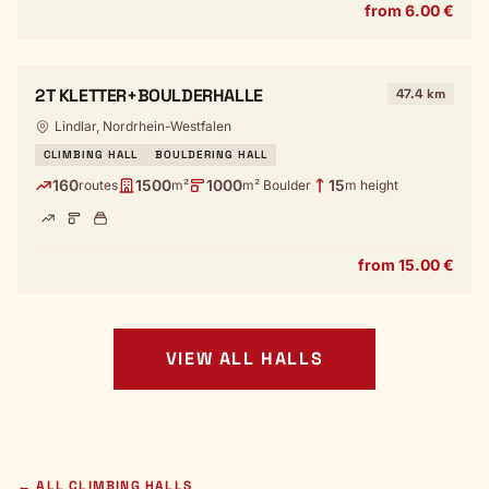
from 6.00 €
2T KLETTER+BOULDERHALLE
47.4 km
Lindlar, Nordrhein-Westfalen
CLIMBING HALL
BOULDERING HALL
160
1500
1000
15
routes
m²
m² Boulder
m height
from 15.00 €
VIEW ALL HALLS
← ALL CLIMBING HALLS