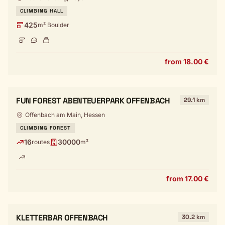
CLIMBING HALL
425
m² Boulder
from 18.00 €
FUN FOREST ABENTEUERPARK OFFENBACH
29.1 km
Offenbach am Main, Hessen
CLIMBING FOREST
16
30000
routes
m²
from 17.00 €
KLETTERBAR OFFENBACH
30.2 km