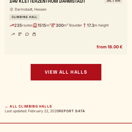
DAV KLETTERZENTRUM DARMSTADT
34.7 km
Darmstadt, Hessen
CLIMBING HALL
235
1515
300
17.3
routes
m²
m² Boulder
m height
from 18.00 €
VIEW ALL HALLS
← ALL CLIMBING HALLS
Last updated: February 22, 2026
REPORT DATA