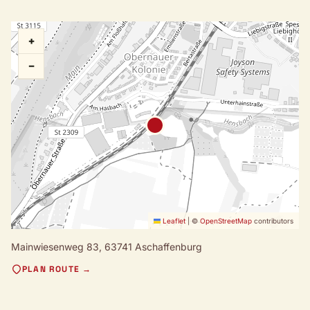
+
−
Leaflet
|
©
OpenStreetMap
contributors
Mainwiesenweg 83,
63741 Aschaffenburg
PLAN ROUTE →