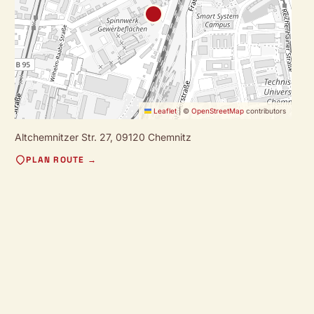
Leaflet
|
©
OpenStreetMap
contributors
Altchemnitzer Str. 27,
09120 Chemnitz
PLAN ROUTE →