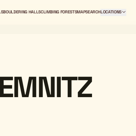
LS
BOULDERING HALLS
CLIMBING FORESTS
MAP
SEARCH
LOCATIONS
EMNITZ