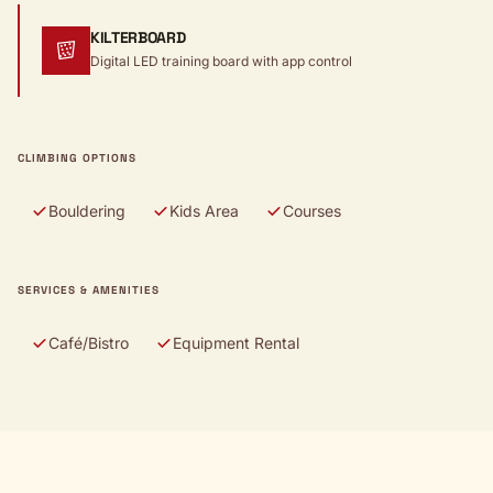
KILTERBOARD
Digital LED training board with app control
CLIMBING OPTIONS
Bouldering
Kids Area
Courses
SERVICES & AMENITIES
Café/Bistro
Equipment Rental