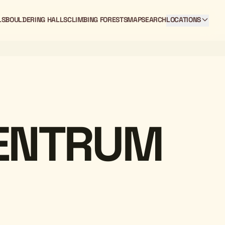
LS
BOULDERING HALLS
CLIMBING FORESTS
MAP
SEARCH
LOCATIONS
ENTRUM