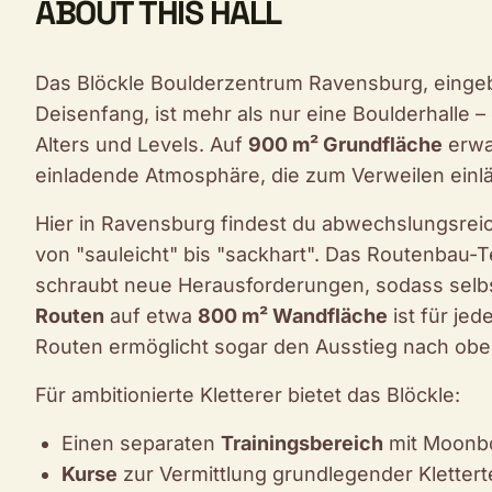
ABOUT THIS HALL
Das Blöckle Boulderzentrum Ravensburg, eingebe
Deisenfang, ist mehr als nur eine Boulderhalle – 
Alters und Levels. Auf
900 m² Grundfläche
erwa
einladende Atmosphäre, die zum Verweilen einlä
Hier in Ravensburg findest du abwechslungsreic
von "sauleicht" bis "sackhart". Das Routenbau-
schraubt neue Herausforderungen, sodass selbs
Routen
auf etwa
800 m² Wandfläche
ist für je
Routen ermöglicht sogar den Ausstieg nach obe
Für ambitionierte Kletterer bietet das Blöckle:
Einen separaten
Trainingsbereich
mit Moonbo
Kurse
zur Vermittlung grundlegender Klettert