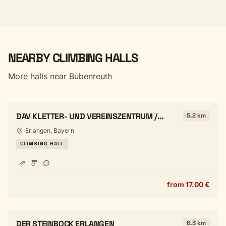
NEARBY CLIMBING HALLS
More halls near Bubenreuth
DAV KLETTER- UND VEREINSZENTRUM /
5.2 km
SPARKASSEN BERGWELT
Erlangen, Bayern
CLIMBING HALL
from 17.00 €
DER STEINBOCK ERLANGEN
6.3 km