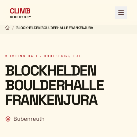
CLIMB
Open 
DIRECTORY
/
BLOCKHELDEN BOULDERHALLE FRANKENJURA
CLIMBING HALL · BOULDERING HALL
BLOCKHELDEN
BOULDERHALLE
FRANKENJURA
Bubenreuth