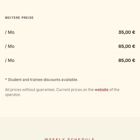
WEITERE PREISE
/ Mo
35,00 €
/ Mo
65,00 €
/ Mo
85,00 €
* Student and trainee discounts available.
All prices without guarantee. Current prices on the
website
of the
operator.
WEEKLY SCHEDULE