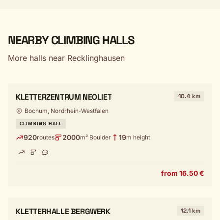
NEARBY CLIMBING HALLS
More halls near Recklinghausen
KLETTERZENTRUM NEOLIET
10.4 km
Bochum, Nordrhein-Westfalen
CLIMBING HALL
920
2000
19
routes
m² Boulder
m height
from 16.50 €
KLETTERHALLE BERGWERK
12.1 km